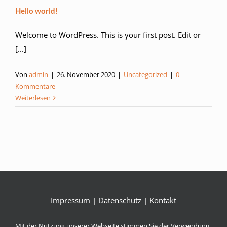
Hello world!
Welcome to WordPress. This is your first post. Edit or
[...]
Von
admin
|
26. November 2020
|
Uncategorized
|
0
Kommentare
Weiterlesen
Impressum
|
Datenschutz
|
Kontakt
Mit der Nutzung unserer Webseite stimmen Sie der Verwendung